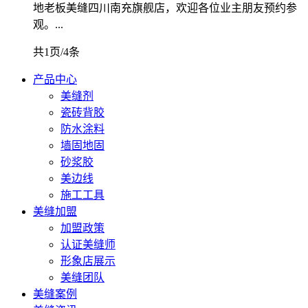
地老板美缝四川南充旗舰店，欢迎各位业主朋友预约参
观。...
共1页/4条
产品中心
美缝剂
瓷砖背胶
防水涂料
墙固地固
砂浆胶
美边线
施工工具
美缝加盟
加盟政策
认证美缝师
形象店展示
美缝团队
美缝案例