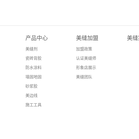
产品中心
美缝加盟
美缝
美缝剂
加盟政策
瓷砖背胶
认证美缝师
防水涂料
形象店展示
墙固地固
美缝团队
砂浆胶
美边线
施工工具